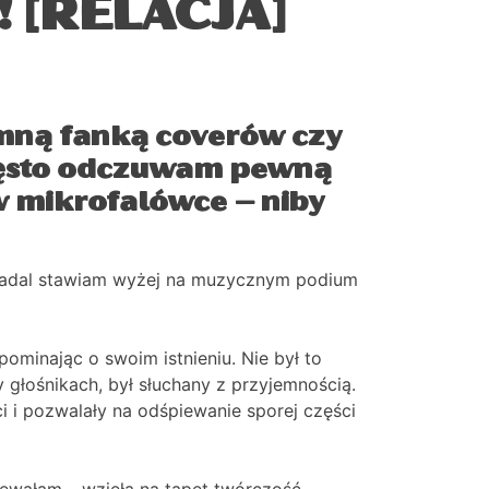
L! [RELACJA]
omną fanką coverów czy
często odczuwam pewną
w mikrofalówce – niby
ł nadal stawiam wyżej na muzycznym podium
pominając o swoim istnieniu. Nie był to
 głośnikach, był słuchany z przyjemnością.
ci i pozwalały na odśpiewanie sporej części
iewałam – wzięła na tapet twórczość