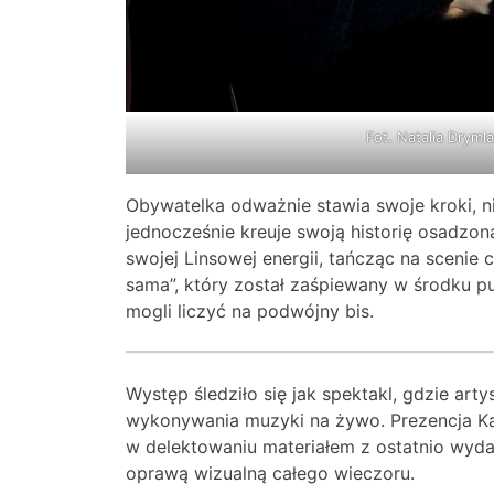
Fot. Natalia Dryml
Obywatelka odważnie stawia swoje kroki, n
jednocześnie kreuje swoją historię osadzo
swojej Linsowej energii, tańcząc na sceni
sama”, który został zaśpiewany w środku pu
mogli liczyć na podwójny bis.
Występ śledziło się jak spektakl, gdzie ar
wykonywania muzyki na żywo. Prezencja Kasi
w delektowaniu materiałem z ostatnio wyda
oprawą wizualną całego wieczoru.