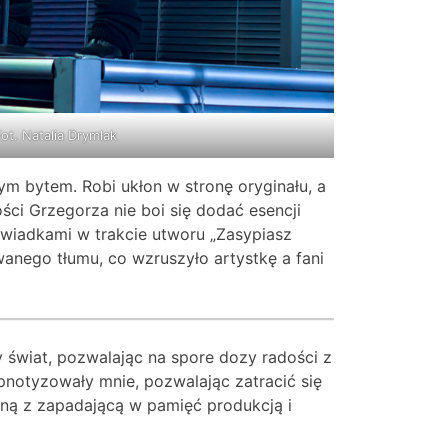
ot. Natalia Drymlak
m bytem. Robi ukłon w stronę oryginału, a
ci Grzegorza nie boi się dodać esencji
świadkami w trakcie utworu „Zasypiasz
wanego tłumu, co wzruszyło artystkę a fani
y świat, pozwalając na spore dozy radości z
pnotyzowały mnie, pozwalając zatracić się
zną z zapadającą w pamięć produkcją i