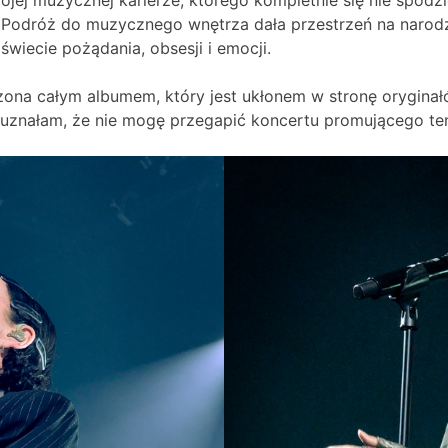
ć. Podróż do muzycznego wnętrza dała przestrzeń na narodz
wiecie pożądania, obsesji i emocji.
ona całym albumem, który jest ukłonem w stronę oryginałó
o uznałam, że nie mogę przegapić koncertu promującego ten