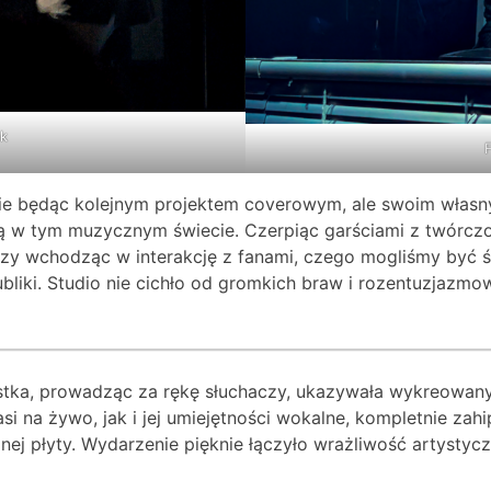
ak
F
ie będąc kolejnym projektem coverowym, ale swoim własny
ną w tym muzycznym świecie. Czerpiąc garściami z twórczoś
e czy wchodząc w interakcję z fanami, czego mogliśmy być 
bliki. Studio nie cichło od gromkich braw i rozentuzjazmo
tystka, prowadząc za rękę słuchaczy, ukazywała wykreowan
 na żywo, jak i jej umiejętności wokalne, kompletnie zahi
nej płyty. Wydarzenie pięknie łączyło wrażliwość artystyc