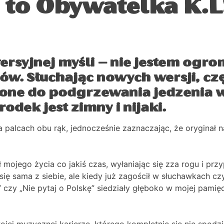
, to Obywatelka K.
ersyjnej myśli – nie jestem ogr
ów. Słuchając nowych wersji, 
iżone do podgrzewania jedzenia 
rodek jest zimny i nijaki.
na palcach obu rąk, jednocześnie zaznaczając, że orygina
ojego życia co jakiś czas, wyłaniając się zza rogu i przy
ę sama z siebie, ale kiedy już zagościł w słuchawkach czy
 czy „Nie pytaj o Polskę” siedziały głęboko w mojej pamię
jej muzycznej karierze, którego kompletnie się nie spodz