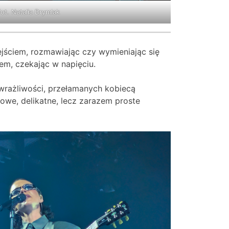
ot. Natalia Drymlak
ściem, rozmawiając czy wymieniając się
em, czekając w napięciu.
wrażliwości, przełamanych kobiecą
we, delikatne, lecz zarazem proste