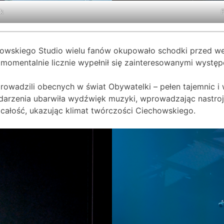
ak
F
owskiego Studio wielu fanów okupowało schodki przed wej
b momentalnie licznie wypełnił się zainteresowanymi występ
wadzili obecnych w świat Obywatelki – pełen tajemnic i 
darzenia ubarwiła wydźwięk muzyki, wprowadzając nastrojo
y całość, ukazując klimat twórczości Ciechowskiego.