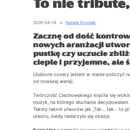
To nie tribute
2026-04-19
•
Natalia Drymlak
Zacznę od dość kontrow
nowych aranżacji utwor
pustkę czy uczucie zbl
ciepłe i przyjemne, ale ś
Ulubione covery jestem w stanie policzyć 
od nowszej wersji.
Twórczość Ciechowskiego kręciła się wokół m
muzyk, na którego słuchanie decydowałam si
Teksty takich utworów jak „Tak… tak… to ja”
utworu, kiedy nadarzyła się okazja.
Kasia Lins
postawiła na nowy rozdział w swo