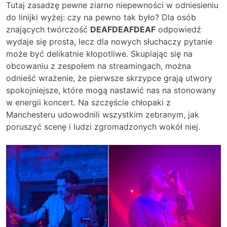
Tutaj zasadzę pewne ziarno niepewności w odniesieniu
do linijki wyżej: czy na pewno tak było? Dla osób
znających twórczość
DEAFDEAFDEAF
odpowiedź
wydaje się prosta, lecz dla nowych słuchaczy pytanie
może być delikatnie kłopotliwe. Skupiając się na
obcowaniu z zespołem na streamingach, można
odnieść wrażenie, że pierwsze skrzypce grają utwory
spokojniejsze, które mogą nastawić nas na stonowany
w energii koncert. Na szczęście chłopaki z
Manchesteru udowodnili wszystkim zebranym, jak
poruszyć scenę i ludzi zgromadzonych wokół niej.