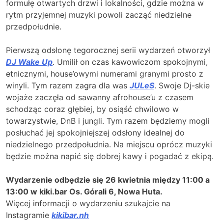
formułę otwartych drzwi i lokalności, gdzie można w
rytm przyjemnej muzyki powoli zacząć niedzielne
przedpołudnie.
Pierwszą odsłonę tegorocznej serii wydarzeń otworzył
DJ Wake Up
. Umilił on czas kawowiczom spokojnymi,
etnicznymi, house’owymi numerami granymi prosto z
winyli. Tym razem zagra dla was
JULeS
. Swoje Dj-skie
wojaże zaczęła od sawanny afrohouse’u z czasem
schodząc coraz głębiej, by osiąść chwilowo w
towarzystwie, DnB i jungli. Tym razem będziemy mogli
posłuchać jej spokojniejszej odsłony idealnej do
niedzielnego przedpołudnia. Na miejscu oprócz muzyki
będzie można napić się dobrej kawy i pogadać z ekipą.
Wydarzenie odbędzie się 26 kwietnia między 11:00 a
13:00 w kiki.bar Os. Górali 6, Nowa Huta.
Więcej informacji o wydarzeniu szukajcie na
Instagramie
kikibar.nh