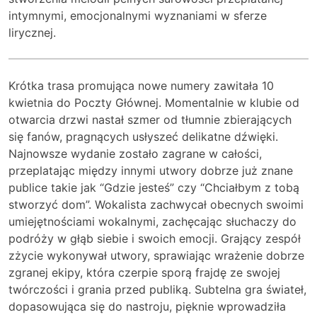
intymnymi, emocjonalnymi wyznaniami w sferze
lirycznej.
Krótka trasa promująca nowe numery zawitała 10
kwietnia do Poczty Głównej. Momentalnie w klubie od
otwarcia drzwi nastał szmer od tłumnie zbierających
się fanów, pragnących usłyszeć delikatne dźwięki.
Najnowsze wydanie zostało zagrane w całości,
przeplatając między innymi utwory dobrze już znane
publice takie jak “Gdzie jesteś” czy “Chciałbym z tobą
stworzyć dom”. Wokalista zachwycał obecnych swoimi
umiejętnościami wokalnymi, zachęcając słuchaczy do
podróży w głąb siebie i swoich emocji. Grający zespół
zżycie wykonywał utwory, sprawiając wrażenie dobrze
zgranej ekipy, która czerpie sporą frajdę ze swojej
twórczości i grania przed publiką. Subtelna gra świateł,
dopasowująca się do nastroju, pięknie wprowadziła