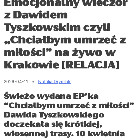
Emocjonalny wieczór
z Dawidem
Tyszkowskim czyli
„Chciałbym umrzeć z
miłości” na żywo w
Krakowie [RELACJA]
2026-04-11
•
Natalia Drymlak
Świeżo wydana EP’ka
“
Chciałbym umrzeć z miłości
”
Dawida Tyszkowskiego
doczekała się krótkiej,
wiosennej trasy. 10 kwietnia