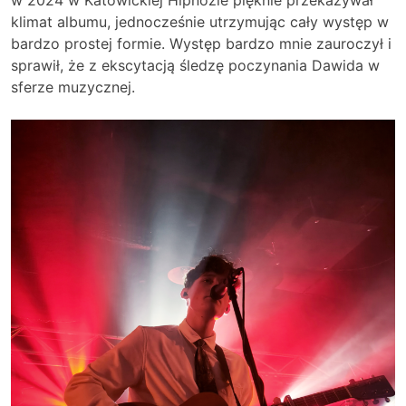
w 2024 w Katowickiej Hipnozie pięknie przekazywał
klimat albumu, jednocześnie utrzymując cały występ w
bardzo prostej formie. Występ bardzo mnie zauroczył i
sprawił, że z ekscytacją śledzę poczynania Dawida w
sferze muzycznej.