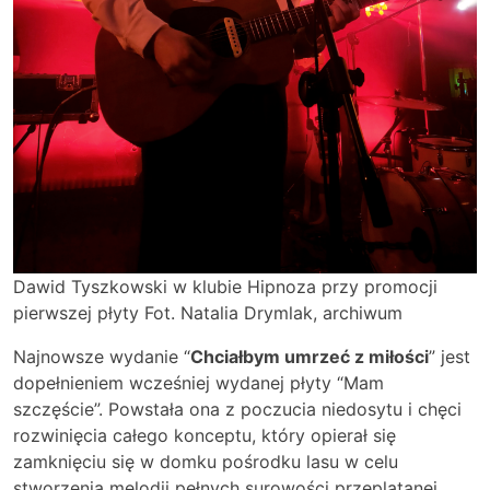
Dawid Tyszkowski w klubie Hipnoza przy promocji
pierwszej płyty Fot. Natalia Drymlak, archiwum
Najnowsze wydanie “
Chciałbym umrzeć z miłości
” jest
dopełnieniem wcześniej wydanej płyty “Mam
szczęście”. Powstała ona z poczucia niedosytu i chęci
rozwinięcia całego konceptu, który opierał się
zamknięciu się w domku pośrodku lasu w celu
stworzenia melodii pełnych surowości przeplatanej