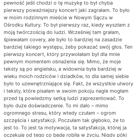
pewność jeśli chodzi o tę muzykę to był chyba
pierwszy poważniejszy koncert jaki zagrałam. To było
w moim rodzinnym mieście w Nowym Sączu w
Ośrodku Kultury. To był pierwszy raz, kiedy wyszłam z
moją twórczością do ludzi. Wcześniej tam grałam,
śpiewałam covery, ale było to bardziej na zasadzie
bardziej takiego występu, żeby pokazać swój głos. Ten
pierwszy koncert, który przywołałam był dla mnie
pewnym momentem obnażenia się. Mimo, że moje
teksty są po angielsku, a widownia była bardziej w
wieku moich rodziców i dziadków, to dla samej siebie
było to uzewnętrzniające się. Fakt, że wszystkie utwory
i teksty, które pisałam w swoim pokoju nagle mogłam
przed tą powiedzmy setką ludzi zaprezentować. To
było duże doświadczenie. To mi dało – mimo
ogromnego stresu, który wtedy czułam – ogrom
szczęścia i satysfakcji. Poczułam tak głęboko, że to
jest to. To jest ta motywacja, ta satysfakcja, której ja
oczekuję od tego co będę robiła w życiu. Nigdy póki