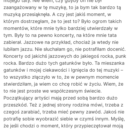
mojego taty. Nie wiem, czy gdyby on nie był
zaangażowany w tę muzykę, to ja bym tak bardzo tą
muzyką przesiąknęła. A czy jest jakiś moment, w
którym dostrzegłam, że to jest to? Było ogrom takich
momentów, które mnie tylko bardziej utwierdzały w
tym. Były to na pewno koncerty, na które mnie tata
zabierał. Jazzowe na przykład, chociaż ja wtedy nie
lubiłam jazzu. Nie słuchałam go, nie potrafiłam docenić.
Koncerty od jakichś jazzowych do jakiegoś rocka, punk
rocka. Bardzo dużo tych gatunków było. Ta mieszanka
gatunków i mojej ciekawości i lgnięcia do tej muzyki –
to wszystko złączyło w to, że w pewnym momencie
stwierdziłam, ja wiem co chcę robić w życiu. Wiem, że
to nie jest proste we współczesnym świecie.
Początkujący artyści mają przed sobą bardzo dużo
przeszkód. Też z jednej strony rodzina mówi, trzeba z
czegoś zarabiać, trzeba mieć pewny zawód. Jakoś nie
potrafię sobie wyobrazić siebie w czymś innym. Myślę,
że jeśli chodzi o moment, który przypieczętował moją