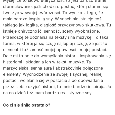
Myślę, że to słowo eteryczność to jest bardzo trafne
sformułowanie, jeśli chodzi o postać, którą staram się
tworzyć w swojej twórczości. To wynika z tego, że
mnie bardzo inspirują sny. W snach nie istnieje coś
takiego jak logika, ciągłość przyczynowo skutkowa. Tu
istnieje oniryczność, senność, sceny wyobrażone.
Przenoszę te doznania na teksty i na muzykę. To taka
forma, w której ja się czuję najlepiej i czuję, że jest to
element i tożsamość mojej opowieści i mojej postaci.
Daje mi to pole do wymyślania historii, inspirowania się
historiami i składania ich w tekst, muzykę. Ta
marzycielska, senna aura i abstrakcyjnie połączone
elementy. Wychodzenie ze swojej fizycznej, realnej
postaci, wcielanie się w postacie albo opowiadanie
przez siebie czyjeś historii, to mnie bardzo inspiruje. Ja
na co dzień też mam bardzo realistyczne sny.
Co ci się śniło ostatnio?