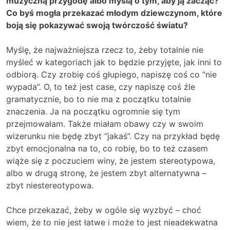
muzyczną przygodę albo myślą o tym, aby ją zacząć?
Co byś mogła przekazać młodym dziewczynom, które
boją się pokazywać swoją twórczość światu?
Myślę, że najważniejsza rzecz to, żeby totalnie nie
myśleć w kategoriach jak to będzie przyjęte, jak inni to
odbiorą. Czy zrobię coś głupiego, napiszę coś co “nie
wypada”. O, to też jest case, czy napiszę coś źle
gramatycznie, bo to nie ma z początku totalnie
znaczenia. Ja na początku ogromnie się tym
przejmowałam. Także miałam obawy czy w swoim
wizerunku nie będę zbyt “jakaś”. Czy na przykład będę
zbyt emocjonalna na to, co robię, bo to też czasem
wiąże się z poczuciem winy, że jestem stereotypowa,
albo w drugą stronę, że jestem zbyt alternatywna –
zbyt niestereotypowa.
Chce przekazać, żeby w ogóle się wyzbyć – choć
wiem, że to nie jest łatwe i może to jest nieadekwatna