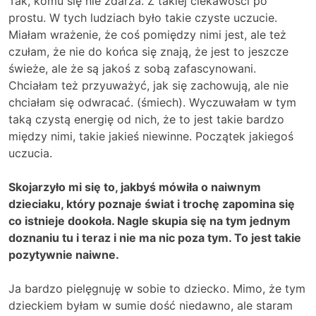
Tak, komu się nie zdarza. Z takiej ciekawości po
prostu. W tych ludziach było takie czyste uczucie.
Miałam wrażenie, że coś pomiędzy nimi jest, ale też
czułam, że nie do końca się znają, że jest to jeszcze
świeże, ale że są jakoś z sobą zafascynowani.
Chciałam też przyuważyć, jak się zachowują, ale nie
chciałam się odwracać. (śmiech). Wyczuwałam w tym
taką czystą energię od nich, że to jest takie bardzo
między nimi, takie jakieś niewinne. Początek jakiegoś
uczucia.
Skojarzyło mi się to, jakbyś mówiła o naiwnym
dzieciaku, który poznaje świat i trochę zapomina się
co istnieje dookoła. Nagle skupia się na tym jednym
doznaniu tu i teraz i nie ma nic poza tym. To jest takie
pozytywnie naiwne.
Ja bardzo pielęgnuję w sobie to dziecko. Mimo, że tym
dzieckiem byłam w sumie dość niedawno, ale staram