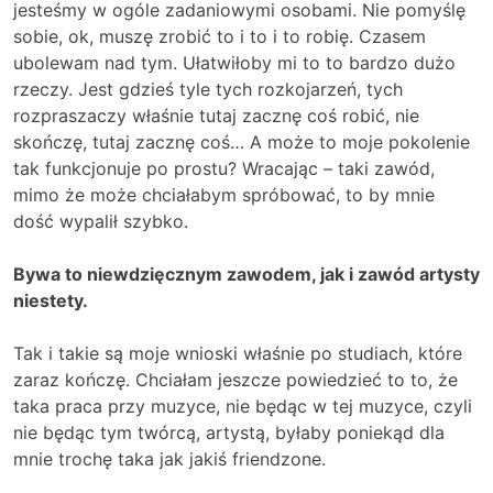
jesteśmy w ogóle zadaniowymi osobami. Nie pomyślę
sobie, ok, muszę zrobić to i to i to robię. Czasem
ubolewam nad tym. Ułatwiłoby mi to to bardzo dużo
rzeczy. Jest gdzieś tyle tych rozkojarzeń, tych
rozpraszaczy właśnie tutaj zacznę coś robić, nie
skończę, tutaj zacznę coś… A może to moje pokolenie
tak funkcjonuje po prostu? Wracając – taki zawód,
mimo że może chciałabym spróbować, to by mnie
dość wypalił szybko.
Bywa to niewdzięcznym zawodem, jak i zawód artysty
niestety.
Tak i takie są moje wnioski właśnie po studiach, które
zaraz kończę. Chciałam jeszcze powiedzieć to to, że
taka praca przy muzyce, nie będąc w tej muzyce, czyli
nie będąc tym twórcą, artystą, byłaby poniekąd dla
mnie trochę taka jak jakiś friendzone.