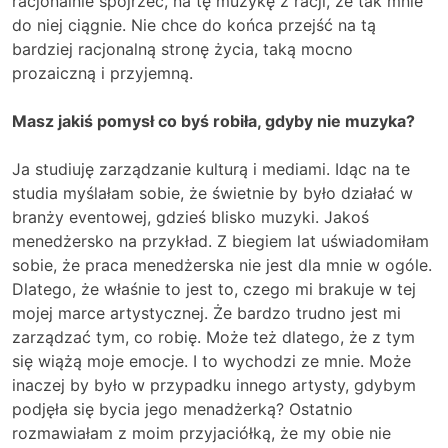
racjonalnie spojrzeć, na tę muzykę z racji, że tak mnie
do niej ciągnie. Nie chce do końca przejść na tą
bardziej racjonalną stronę życia, taką mocno
prozaiczną i przyjemną.
Masz jakiś pomysł co byś robiła, gdyby nie muzyka?
Ja studiuję zarządzanie kulturą i mediami. Idąc na te
studia myślałam sobie, że świetnie by było działać w
branży eventowej, gdzieś blisko muzyki. Jakoś
menedżersko na przykład. Z biegiem lat uświadomiłam
sobie, że praca menedżerska nie jest dla mnie w ogóle.
Dlatego, że właśnie to jest to, czego mi brakuje w tej
mojej marce artystycznej. Że bardzo trudno jest mi
zarządzać tym, co robię. Może też dlatego, że z tym
się wiążą moje emocje. I to wychodzi ze mnie. Może
inaczej by było w przypadku innego artysty, gdybym
podjęła się bycia jego menadżerką? Ostatnio
rozmawiałam z moim przyjaciółką, że my obie nie