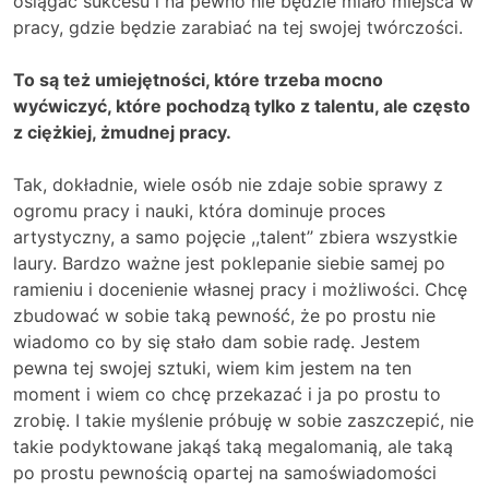
osiągać sukcesu i na pewno nie będzie miało miejsca w
pracy, gdzie będzie zarabiać na tej swojej twórczości.
To są też umiejętności, które trzeba mocno
wyćwiczyć, które pochodzą tylko z talentu, ale często
z ciężkiej, żmudnej pracy.
Tak, dokładnie, wiele osób nie zdaje sobie sprawy z
ogromu pracy i nauki, która dominuje proces
artystyczny, a samo pojęcie ,,talent’’ zbiera wszystkie
laury. Bardzo ważne jest poklepanie siebie samej po
ramieniu i docenienie własnej pracy i możliwości. Chcę
zbudować w sobie taką pewność, że po prostu nie
wiadomo co by się stało dam sobie radę. Jestem
pewna tej swojej sztuki, wiem kim jestem na ten
moment i wiem co chcę przekazać i ja po prostu to
zrobię. I takie myślenie próbuję w sobie zaszczepić, nie
takie podyktowane jakąś taką megalomanią, ale taką
po prostu pewnością opartej na samoświadomości