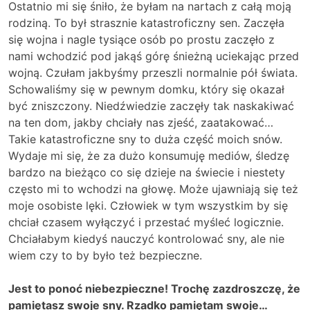
Ostatnio mi się śniło, że byłam na nartach z całą moją
rodziną. To był strasznie katastroficzny sen. Zaczęła
się wojna i nagle tysiące osób po prostu zaczęło z
nami wchodzić pod jakąś górę śnieżną uciekając przed
wojną. Czułam jakbyśmy przeszli normalnie pół świata.
Schowaliśmy się w pewnym domku, który się okazał
być zniszczony. Niedźwiedzie zaczęły tak naskakiwać
na ten dom, jakby chciały nas zjeść, zaatakować…
Takie katastroficzne sny to duża część moich snów.
Wydaje mi się, że za dużo konsumuję mediów, śledzę
bardzo na bieżąco co się dzieje na świecie i niestety
często mi to wchodzi na głowę. Może ujawniają się też
moje osobiste lęki. Człowiek w tym wszystkim by się
chciał czasem wyłączyć i przestać myśleć logicznie.
Chciałabym kiedyś nauczyć kontrolować sny, ale nie
wiem czy to by było też bezpieczne.
Jest to ponoć niebezpieczne! Trochę zazdroszczę, że
pamiętasz swoje sny. Rzadko pamiętam swoje…