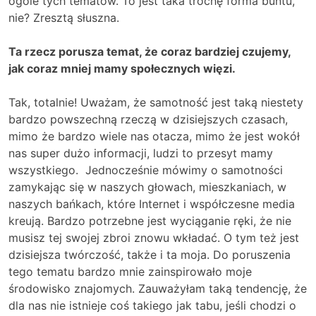
ogóle tych tematów. To jest taka trochę forma buntu,
nie? Zresztą słuszna.
Ta rzecz porusza temat, że coraz bardziej czujemy,
jak coraz mniej mamy społecznych więzi.
Tak, totalnie! Uważam, że samotność jest taką niestety
bardzo powszechną rzeczą w dzisiejszych czasach,
mimo że bardzo wiele nas otacza, mimo że jest wokół
nas super dużo informacji, ludzi to przesyt mamy
wszystkiego. Jednocześnie mówimy o samotności
zamykając się w naszych głowach, mieszkaniach, w
naszych bańkach, które Internet i współczesne media
kreują. Bardzo potrzebne jest wyciąganie ręki, że nie
musisz tej swojej zbroi znowu wkładać. O tym też jest
dzisiejsza twórczość, także i ta moja. Do poruszenia
tego tematu bardzo mnie zainspirowało moje
środowisko znajomych. Zauważyłam taką tendencję, że
dla nas nie istnieje coś takiego jak tabu, jeśli chodzi o