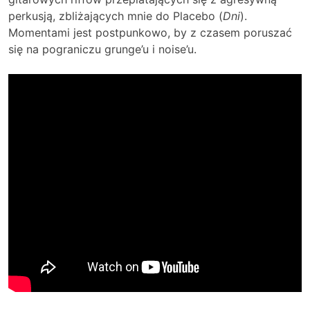
perkusją, zbliżających mnie do Placebo (
Dni
).
Momentami jest postpunkowo, by z czasem poruszać
się na pograniczu grunge’u i noise’u.