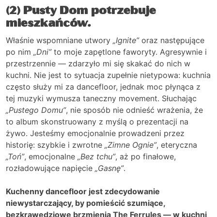
(2) Pusty Dom potrzebuje
mieszkańców.
Właśnie wspomniane utwory
„Ignite”
oraz następujące
po nim
„Dni”
to moje zapętlone faworyty. Agresywnie i
przestrzennie — zdarzyło mi się skakać do nich w
kuchni. Nie jest to sytuacja zupełnie nietypowa: kuchnia
często służy mi za dancefloor, jednak moc płynąca z
tej muzyki wymusza taneczny movement. Słuchając
„Pustego Domu”
, nie sposób nie odnieść wrażenia, że
to album skonstruowany z myślą o prezentacji na
żywo. Jesteśmy emocjonalnie prowadzeni przez
historię: szybkie i zwrotne
„Zimne Ognie”
, eteryczna
„Toń”
, emocjonalne
„Bez tchu”
, aż po finałowe,
rozładowujące napięcie
„Gasnę”
.
Kuchenny dancefloor jest zdecydowanie
niewystarczający, by pomieścić szumiące,
bezkrawędziowe brzmienia The Ferrules — w kuchni