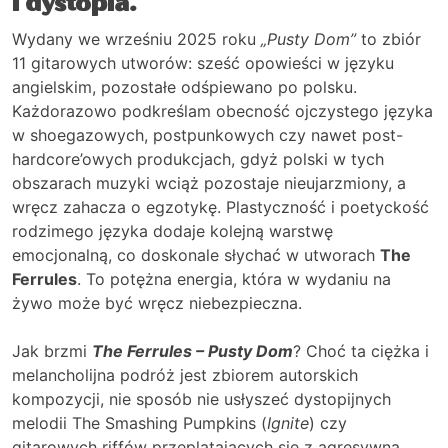
i dystopia.
Wydany we wrześniu 2025 roku
„Pusty Dom”
to zbiór
11 gitarowych utworów: sześć opowieści w języku
angielskim, pozostałe odśpiewano po polsku.
Każdorazowo podkreślam obecność ojczystego języka
w shoegazowych, postpunkowych czy nawet post-
hardcore’owych produkcjach, gdyż polski w tych
obszarach muzyki wciąż pozostaje nieujarzmiony, a
wręcz zahacza o egzotykę. Plastyczność i poetyckość
rodzimego języka dodaje kolejną warstwę
emocjonalną, co doskonale słychać w utworach
The
Ferrules
. To potężna energia, która w wydaniu na
żywo może być wręcz niebezpieczna.
Jak brzmi
The Ferrules – Pusty Dom
? Choć ta ciężka i
melancholijna podróż jest zbiorem autorskich
kompozycji, nie sposób nie usłyszeć dystopijnych
melodii The Smashing Pumpkins (
Ignite
) czy
gitarowych riffów przeplatających się z agresywną