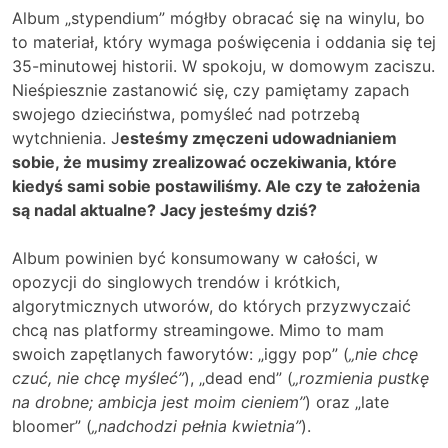
Album „stypendium” mógłby obracać się na winylu, bo
to materiał, który wymaga poświęcenia i oddania się tej
35-minutowej historii. W spokoju, w domowym zaciszu.
Nieśpiesznie zastanowić się, czy pamiętamy zapach
swojego dzieciństwa, pomyśleć nad potrzebą
wytchnienia. J
esteśmy zmęczeni udowadnianiem
sobie, że musimy zrealizować oczekiwania, które
kiedyś sami sobie postawiliśmy. Ale czy te założenia
są nadal aktualne? Jacy jesteśmy dziś?
Album powinien być konsumowany w całości, w
opozycji do singlowych trendów i krótkich,
algorytmicznych utworów, do których przyzwyczaić
chcą nas platformy streamingowe. Mimo to mam
swoich zapętlanych faworytów: „iggy pop” (
„nie chcę
czuć, nie chcę myśleć”
), „dead end” (
„rozmienia pustkę
na drobne; ambicja jest moim cieniem”
) oraz „late
bloomer” (
„nadchodzi pełnia kwietnia”
).