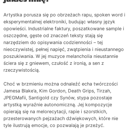
jakieś imię?”
Artystka porusza się po obrzeżach rapu, spoken word i
eksperymentalnej elektroniki, budując własny język
opowieści. Industrialne faktury, poszatkowane sample i
oszczędne, gęste od znaczeń teksty stają się
narzędziem do opisywania codzienności – tej
nieoczywistej, pełnej napięć, zwątpienia i nieustannego
poszukiwania. W jej muzyce melancholia nieustannie
ściera się z gniewem, czułość z ironią, a sen z
rzeczywistością.
Choć w brzmieniu można odnaleźć echa twórczości
Jamesa Blake’a, Kim Gordon, Death Grips, Tirzah,
JPEGMafii, Santigold czy Synów, stypa pozostaje
artystką wyraźnie autonomiczną. Jej kompozycje
opierają się na melorecytacji, rapie i szorstkich,
przesterowanych pejzażach dźwiękowych, które nie
tyle ilustrują emocje, co pozwalają je przeżyć.