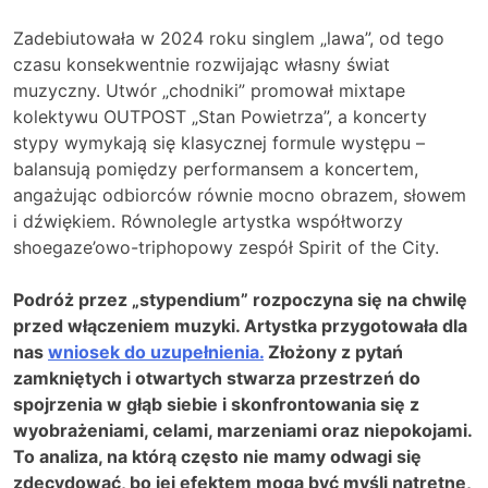
Zadebiutowała w 2024 roku singlem „lawa”, od tego
czasu konsekwentnie rozwijając własny świat
muzyczny. Utwór „chodniki” promował mixtape
kolektywu OUTPOST „Stan Powietrza”, a koncerty
stypy wymykają się klasycznej formule występu –
balansują pomiędzy performansem a koncertem,
angażując odbiorców równie mocno obrazem, słowem
i dźwiękiem. Równolegle artystka współtworzy
shoegaze’owo-triphopowy zespół Spirit of the City.
Podróż przez „stypendium” rozpoczyna się na chwilę
przed włączeniem muzyki. Artystka przygotowała dla
nas
wniosek do uzupełnienia.
Złożony z pytań
zamkniętych i otwartych stwarza przestrzeń do
spojrzenia w głąb siebie i skonfrontowania się z
wyobrażeniami, celami, marzeniami oraz niepokojami.
To analiza, na którą często nie mamy odwagi się
zdecydować, bo jej efektem mogą być myśli natrętne,