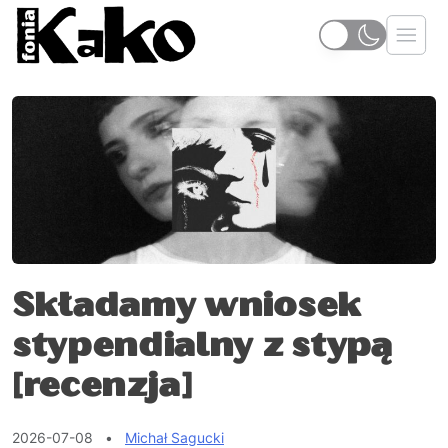
Składamy wniosek
stypendialny z stypą
[recenzja]
2026-07-08
•
Michał Sagucki