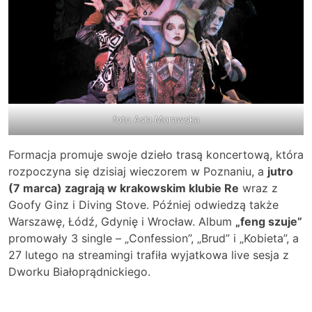
foto Asia Morawska
Formacja promuje swoje dzieło trasą koncertową, która
rozpoczyna się dzisiaj wieczorem w Poznaniu, a
jutro
(7 marca) zagrają w krakowskim klubie Re
wraz z
Goofy Ginz i Diving Stove. Później odwiedzą także
Warszawę, Łódź, Gdynię i Wrocław. Album
„feng szuje”
promowały 3 single – „Confession”, „Brud” i „Kobieta”, a
27 lutego na streamingi trafiła wyjatkowa live sesja z
Dworku Białoprądnickiego.