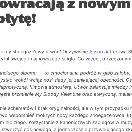
wracają z nowym 
łytę!
oniczny shoegaze’owy utwór? Oczywiście
Alison
autorstwa Sl
 tytuł swojego najnowszego singla. Co więcej, o rzeczon
tanckiego albumu — to emocjonalna podróż w głąb żałoby.
szystko wokół wciąż nosi ślady jej zanikającej obecności. 
c hipnotyczną, filmową atmosferę. Utwór balansuje między
ęste brzmienie My Bloody Valentine oraz eteryczną, melanc
anie schematów i brak oryginalności, ale w tym przypadku
nóstwo wspomnień mokrych nocy każdego shoegaze’owca, kt
tym nic złego. Korzystanie z kanonicznych zabiegów w m
y stworzyć coś nowego, a jednocześnie przywołującego s