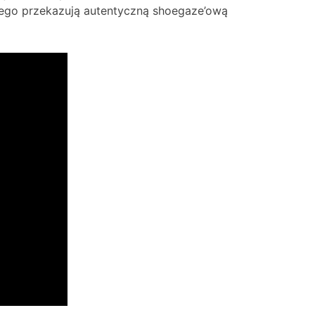
t tego przekazują autentyczną shoegaze’ową