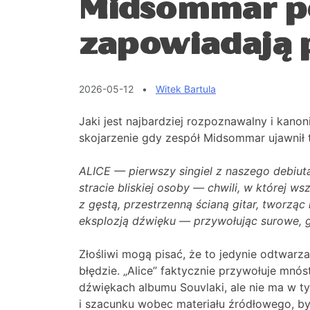
Midsommar po
zapowiadają p
2026-05-12
•
Witek Bartula
Jaki jest najbardziej rozpoznawalny i kan
skojarzenie gdy zespół Midsommar ujawnił
ALICE — pierwszy singiel z naszego debiu
stracie bliskiej osoby — chwili, w której w
z gęstą, przestrzenną ścianą gitar, tworzą
eksplozją dźwięku — przywołując surowe, g
Złośliwi mogą pisać, że to jedynie odtwarz
błędzie. „Alice” faktycznie przywołuje m
dźwiękach albumu Souvlaki, ale nie ma w 
i szacunku wobec materiału źródłowego, b