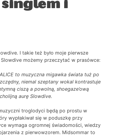
singlem i
owdive. I takie też było moje pierwsze
ym Slowdive możemy przeczytać w prasówce:
 ALICE to muzyczna migawka świata tuż po
Oszczędny, niemal szeptany wokal kontrastuje
 intymną ciszą a powolną, shoegaze’ową
holijną aurę Slowdive.
 muzyczni troglodyci będą po prostu w
óry wypłakiwał się w poduszkę przy
uzyce wymaga ogromnej świadomości, wiedzy
kojarzenia z pierwowzorem. Midsommar to