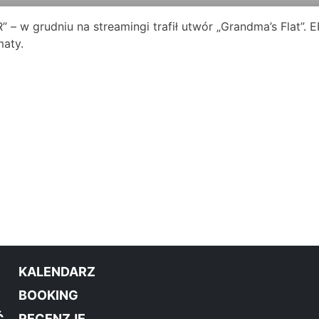
” – w grudniu na streamingi trafił utwór „Grandma’s Flat”.
aty.
KALENDARZ
BOOKING
Ć
RECENZJE