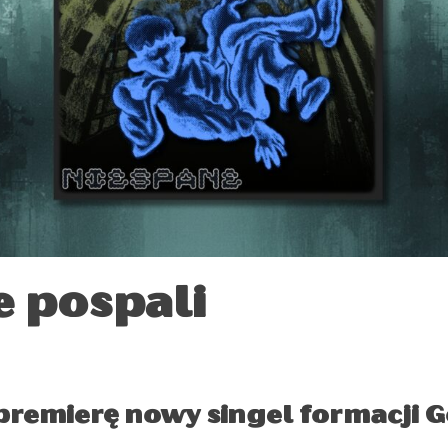
e pospali
 premierę nowy singel formacji G