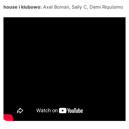
house i klubowo:
Axel Boman, Sally C, Demi Riquísimo