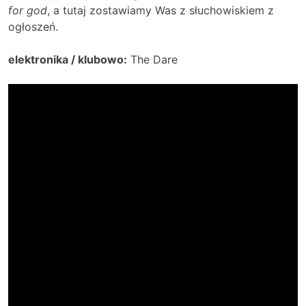
for god
, a tutaj zostawiamy Was z słuchowiskiem z
ogłoszeń.
elektronika / klubowo:
The Dare